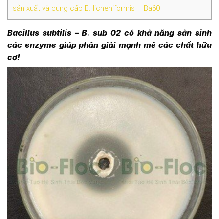
sản xuất và cung cấp B. licheniformis – Ba60
Bacillus subtilis
–
B. sub 0
2
có khả năng sản sinh
các enzyme giúp phân giải mạnh mẽ các chất hữu
cơ!