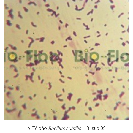
b. Tế bào
Bacillus subtilis
– B. sub 02