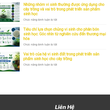
giống
học
Những nhóm vi sinh thường được ứng dụng cho
đến
cho
cây trồng và vai trò trong phát triển sản phẩm
sản
cây
sinh học
phẩm
trồng:
thương
Góc
ở
Chức năng bình luận bị tắt
mại:
nhìn
Những
Góc
từ
nhóm
Tiêu chí lựa chọn chủng vi sinh cho phân bón
nhìn
R&D
vi
sinh học: Góc nhìn từ nghiên cứu đến thương mại
R&D
sinh
hóa
trong
thường
phát
ở
Chức năng bình luận bị tắt
được
triển
Tiêu
ứng
sản
chí
dụng
Vai trò của hệ vi sinh đất trong phát triển sản
phẩm
lựa
cho
phẩm sinh học cho cây trồng
sinh
chọn
cây
ở
Chức năng bình luận bị tắt
học
chủng
trồng
Vai
vi
và
trò
sinh
vai
của
cho
trò
hệ
phân
trong
vi
bón
phát
sinh
sinh
triển
đất
học:
sản
trong
Góc
phẩm
phát
nhìn
sinh
Liên Hệ
triển
từ
học