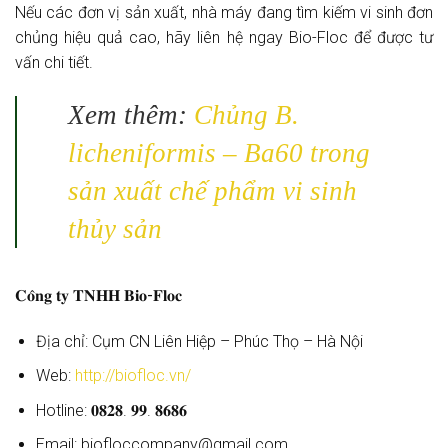
Nếu các đơn vị sản xuất, nhà máy đang tìm kiếm vi sinh đơn
chủng hiệu quả cao, hãy liên hệ ngay Bio-Floc để được tư
vấn chi tiết.
Xem thêm:
Chủng B.
licheniformis – Ba60 trong
sản xuất chế phẩm vi sinh
thủy sản
𝐂𝐨̂𝐧𝐠 𝐭𝐲 𝐓𝐍𝐇𝐇 𝐁𝐢𝐨-𝐅𝐥𝐨𝐜
Địa chỉ: Cụm CN Liên Hiệp – Phúc Thọ – Hà Nội
Web:
http://biofloc.vn/
Hotline: 𝟎𝟖𝟐𝟖. 𝟗𝟗. 𝟖𝟔𝟖𝟔
Email: biofloccompany@gmail.com