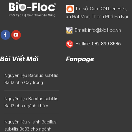
sản
nghiên
phẩm
cứu
Trụ sở: Cụm CN Liên Hiệp,
sinh
đến
học
xã Hát Môn, Thành Phố Hà Nội
thương
cho
mại
cây
hóa
Email: info@biofloc.vn
trồng
Hotline:
082 899 8686
Bài Viết Mới
Fanpage
Nguyên liệu Bacillus subtilis
Ba03 cho Cây trồng
Nguyên liệu Bacillus subtilis
Ba03 cho ngành Thú y
Nguyên liệu vi sinh Bacillus
subtilis Ba03 cho ngành