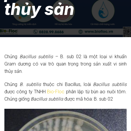
thủy sản
Chủng
Bacillus subtilis
– B. sub 02 là một loại vi khuẩn
Gram dương có vai trò quan trọng trong sản xuất vi sinh
thủy sản.
Chủng
B. subtilis
thuộc chi Bacillus, loài
Bacillus subtilis
được công ty TNHH
Bio-Floc
phân lập từ bùn ao nuôi tôm.
Chủng giống
Bacillus subtilis
được mã hóa: B. sub 02