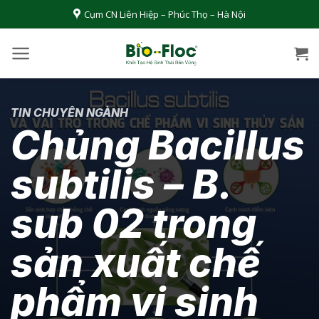
Bỏ
Cụm CN Liên Hiệp – Phúc Thọ – Hà Nội
qua
nội
dung
TIN CHUYÊN NGÀNH
Chủng Bacillus
subtilis – B.
sub 02 trong
sản xuất chế
phẩm vi sinh