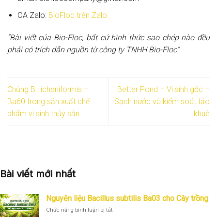
OA Zalo:
BioFloc trên Zalo
“Bài viết của Bio-Floc, bất cứ hình thức sao chép nào đều
phải có trích dẫn nguồn từ công ty TNHH Bio-Floc”
Chủng B. licheniformis –
Better Pond – Vi sinh gốc –
Ba60 trong sản xuất chế
Sạch nước và kiểm soát tảo
phẩm vi sinh thủy sản
khuê
Bài viết mới nhất
Nguyên liệu Bacillus subtilis Ba03 cho Cây trồng
ở
Chức năng bình luận bị tắt