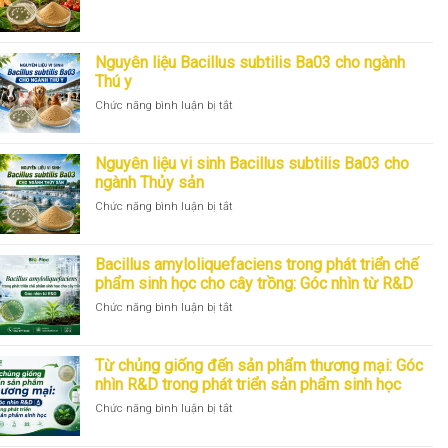
Nguyên
liệu
Bacillus
subtilis
Nguyên liệu Bacillus subtilis Ba03 cho ngành
Ba03
Thú y
cho
Cây
ở
Chức năng bình luận bị tắt
trồng
Nguyên
liệu
Bacillus
Nguyên liệu vi sinh Bacillus subtilis Ba03 cho
subtilis
ngành Thủy sản
Ba03
ở
Chức năng bình luận bị tắt
cho
Nguyên
ngành
liệu
Thú
vi
y
Bacillus amyloliquefaciens trong phát triển chế
sinh
phẩm sinh học cho cây trồng: Góc nhìn từ R&D
Bacillus
ở
Chức năng bình luận bị tắt
subtilis
Bacillus
Ba03
amyloliquefaciens
cho
trong
ngành
Từ chủng giống đến sản phẩm thương mại: Góc
phát
Thủy
nhìn R&D trong phát triển sản phẩm sinh học
triển
sản
ở
Chức năng bình luận bị tắt
chế
Từ
phẩm
chủng
sinh