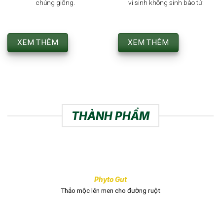
thông số kỹ thuật được cài
hoạt tính sinh học của vi
đặt chuyên biệt cho từng
sinh đặc biệt với các chủng
chủng giống.
vi sinh không sinh bào tử.
XEM THÊM
XEM THÊM
THÀNH PHẨM
Phyto Gut
Thảo mộc lên men cho đường ruột