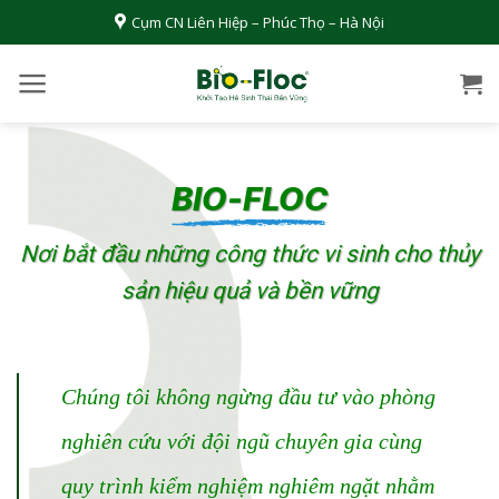
Bỏ
Cụm CN Liên Hiệp – Phúc Thọ – Hà Nội
qua
nội
dung
BIO-FLOC
Nơi bắt đầu những công thức vi sinh cho thủy
sản
hiệu quả và bền vững
Chúng tôi không ngừng đầu tư vào phòng
nghiên cứu với đội ngũ chuyên gia cùng
quy trình kiểm nghiệm nghiêm ngặt nhằm