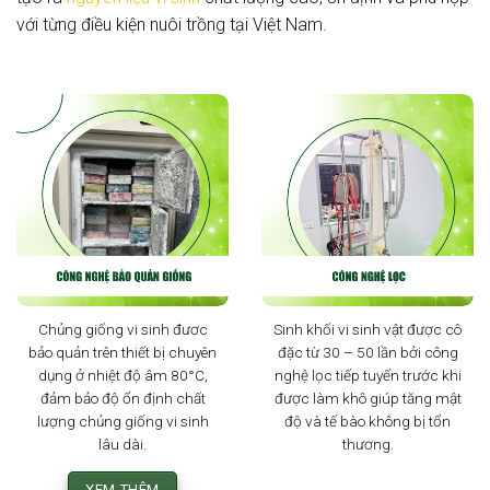
cốt lõi với hệ thống quản lý chất lượng ISO 9001:2015 giúp
tạo ra
nguyên liệu vi sinh
chất lượng cao, ổn định và phù hợp
với từng điều kiện nuôi trồng tại Việt Nam.
Chủng giống vi sinh đươc
Sinh khối vi sinh vật được cô
bảo quản trên thiết bị chuyên
đặc từ 30 – 50 lần bởi công
dụng ở nhiệt độ âm 80°C,
nghệ lọc tiếp tuyến trước khi
đảm bảo độ ổn định chất
được làm khô giúp tăng mật
lượng chủng giống vi sinh
độ và tế bào không bị tổn
lâu dài.
thương.