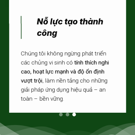
Chuyên sâu vi sinh
bản địa – Nền tảng
tạo khác biệt
Bio-Floc với hơn 13 năm kinh nghiệm,
là đơn vị tiên phong tại Việt Nam tập
trung nghiên cứu và phát triển
vi sinh
bản địa
– với quy trình khép kín từ
phân lập, tuyển chọn đến kiểm nghiệm
thực địa.