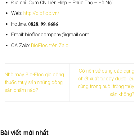
Địa chỉ: Cụm CN Liên Hiệp – Phúc Thọ – Hà Nội
Web:
http://biofloc.vn/
Hotline: 𝟎𝟖𝟐𝟖. 𝟗𝟗. 𝟖𝟔𝟖𝟔
Email: biofloccompany@gmail.com
OA Zalo:
BioFloc trên Zalo
Có nên sử dụng các dạng
Nhà máy Bio-Floc gia công
chiết xuất từ cây dược liệu
thuốc thuỷ sản những dòng
dùng trong nuôi trồng thủy
sản phẩm nào?
sản không?
Bài viết mới nhất