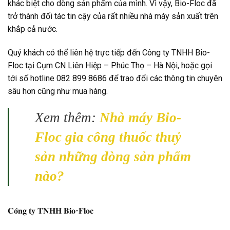
khác biệt cho dòng sản phẩm của mình. Vì vậy, Bio-Floc đã
trở thành đối tác tin cậy của rất nhiều nhà máy sản xuất trên
khắp cả nước.
Quý khách có thể liên hệ trực tiếp đến Công ty TNHH Bio-
Floc tại Cụm CN Liên Hiệp – Phúc Thọ – Hà Nội, hoặc gọi
tới số hotline 082 899 8686 để trao đổi các thông tin chuyên
sâu hơn cũng như mua hàng.
Xem thêm:
Nhà máy Bio-
Floc gia công thuốc thuỷ
sản những dòng sản phẩm
nào?
𝐂𝐨̂𝐧𝐠 𝐭𝐲 𝐓𝐍𝐇𝐇 𝐁𝐢𝐨-𝐅𝐥𝐨𝐜