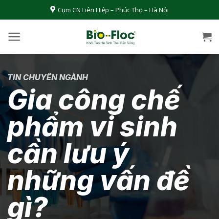
Bỏ
Cụm CN Liên Hiệp – Phúc Thọ – Hà Nội
qua
nội
dung
TIN CHUYÊN NGÀNH
Gia công chế
phẩm vi sinh
cần lưu ý
những vấn đề
gì?