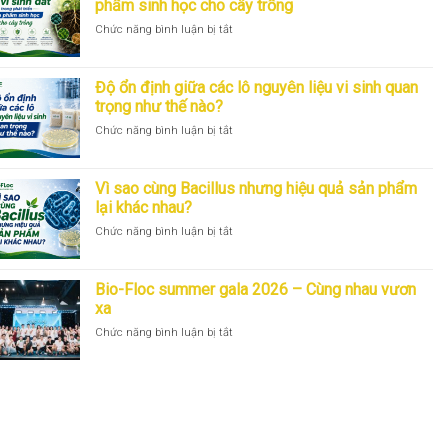
phẩm sinh học cho cây trồng
sinh
chọn
cây
ở
Chức năng bình luận bị tắt
học
chủng
trồng
Vai
vi
và
trò
sinh
vai
của
cho
trò
Độ ổn định giữa các lô nguyên liệu vi sinh quan
hệ
phân
trong
trọng như thế nào?
vi
bón
phát
ở
Chức năng bình luận bị tắt
sinh
sinh
triển
Độ
đất
học:
sản
ổn
trong
Góc
phẩm
định
phát
nhìn
Vì sao cùng Bacillus nhưng hiệu quả sản phẩm
sinh
giữa
triển
từ
học
lại khác nhau?
các
sản
nghiên
ở
Chức năng bình luận bị tắt
lô
phẩm
cứu
Vì
nguyên
sinh
đến
sao
liệu
học
thương
cùng
vi
cho
Bio-Floc summer gala 2026 – Cùng nhau vươn
mại
Bacillus
sinh
cây
hóa
xa
nhưng
quan
trồng
ở
Chức năng bình luận bị tắt
hiệu
trọng
Bio-
quả
như
Floc
sản
thế
summer
phẩm
nào?
gala
lại
2026
khác
–
nhau?