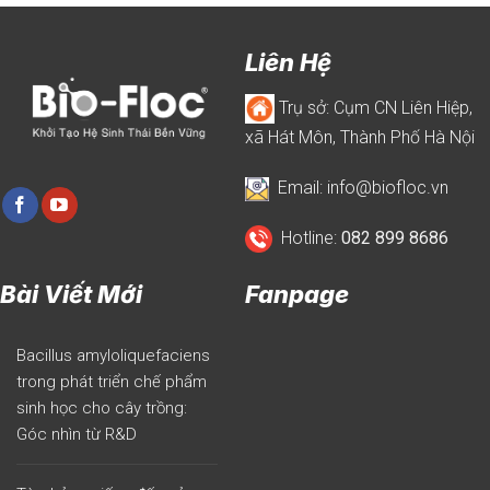
Cùng
nhau
vươn
Liên Hệ
xa
Trụ sở: Cụm CN Liên Hiệp,
xã Hát Môn, Thành Phố Hà Nội
Email: info@biofloc.vn
Hotline:
082 899 8686
Bài Viết Mới
Fanpage
Bacillus amyloliquefaciens
trong phát triển chế phẩm
sinh học cho cây trồng:
Góc nhìn từ R&D