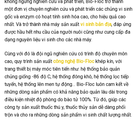
không ngừng nghiên cứu và phát triển, Bio-Floc trở thành
một đơn vị chuyên nghiên cứu và phát triển các chủng vi sinh
gốc và enzym có hoạt tính sinh hóa cao, cho hiệu quả cao
nhất. Và trở thành nhà máy sản xuất
vi sinh bản địa
, đáp ứng
được hầu hết nhu cầu của người nuôi cũng như cung cấp đa
dạng nguyên liệu vi sinh cho các nhà máy.
Cùng với đó là đội ngũ nghiên cứu có trình độ chuyên môn
cao, quy trình sản xuất
công nghệ Bio-Floc
khép kín, với
trang thiết bị máy móc tiên tiến như: hệ thống bảo quản
chủng giống -86 độ C, hệ thống đông khô, hệ thống lọc tiếp
tuyến, hệ thống lên men tự động… Bio-Floc luôn cam kết về
những dòng sản phẩm có khả năng bảo quản lâu dài trong
điều kiện nhiệt độ phòng do bào tử 100%. Từ đó, giúp các
công ty sản xuất thuốc thú y, thuốc thủy sản dễ dàng phối
trộn và cho ra những dòng sản phẩm vi sinh chất lượng nhất.