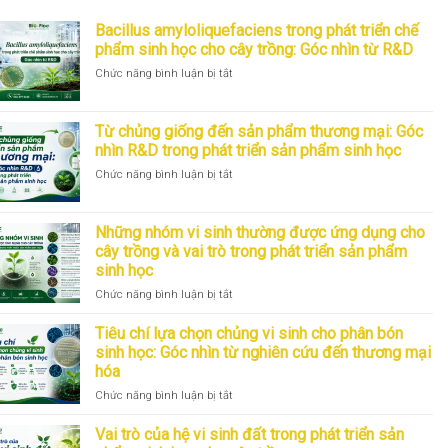
Bacillus amyloliquefaciens trong phát triển chế
phẩm sinh học cho cây trồng: Góc nhìn từ R&D
ở
Chức năng bình luận bị tắt
Bacillus
amyloliquefaciens
trong
Từ chủng giống đến sản phẩm thương mại: Góc
phát
nhìn R&D trong phát triển sản phẩm sinh học
triển
ở
Chức năng bình luận bị tắt
chế
Từ
phẩm
chủng
sinh
giống
học
Những nhóm vi sinh thường được ứng dụng cho
đến
cho
cây trồng và vai trò trong phát triển sản phẩm
sản
cây
sinh học
phẩm
trồng:
thương
Góc
ở
Chức năng bình luận bị tắt
mại:
nhìn
Những
Góc
từ
nhóm
Tiêu chí lựa chọn chủng vi sinh cho phân bón
nhìn
R&D
vi
sinh học: Góc nhìn từ nghiên cứu đến thương mại
R&D
sinh
hóa
trong
thường
phát
ở
Chức năng bình luận bị tắt
được
triển
Tiêu
ứng
sản
chí
dụng
Vai trò của hệ vi sinh đất trong phát triển sản
phẩm
lựa
cho