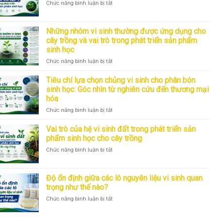
ở
Chức năng bình luận bị tắt
chế
Từ
phẩm
chủng
sinh
giống
học
Những nhóm vi sinh thường được ứng dụng cho
đến
cho
cây trồng và vai trò trong phát triển sản phẩm
sản
cây
sinh học
phẩm
trồng:
thương
Góc
ở
Chức năng bình luận bị tắt
mại:
nhìn
Những
Góc
từ
nhóm
Tiêu chí lựa chọn chủng vi sinh cho phân bón
nhìn
R&D
vi
sinh học: Góc nhìn từ nghiên cứu đến thương mại
R&D
sinh
hóa
trong
thường
phát
ở
Chức năng bình luận bị tắt
được
triển
Tiêu
ứng
sản
chí
dụng
Vai trò của hệ vi sinh đất trong phát triển sản
phẩm
lựa
cho
phẩm sinh học cho cây trồng
sinh
chọn
cây
ở
Chức năng bình luận bị tắt
học
chủng
trồng
Vai
vi
và
trò
sinh
vai
của
cho
trò
Độ ổn định giữa các lô nguyên liệu vi sinh quan
hệ
phân
trong
trọng như thế nào?
vi
bón
phát
ở
Chức năng bình luận bị tắt
sinh
sinh
triển
Độ
đất
học:
sản
ổn
trong
Góc