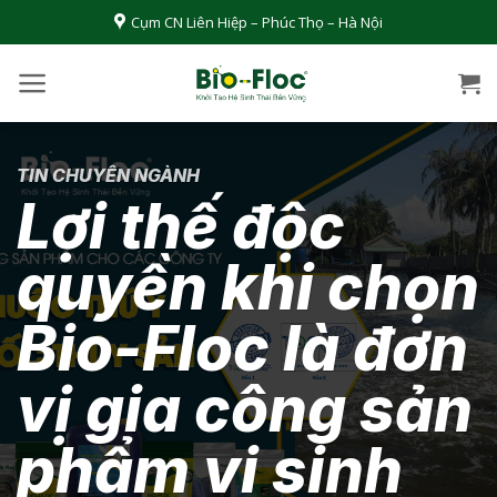
Bỏ
Cụm CN Liên Hiệp – Phúc Thọ – Hà Nội
qua
nội
dung
TIN CHUYÊN NGÀNH
Lợi thế độc
quyền khi chọn
Bio-Floc là đơn
vị gia công sản
phẩm vi sinh