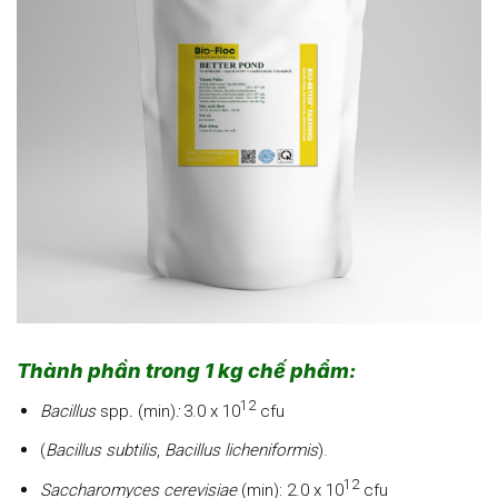
Thành phần trong 1 kg chế phẩm:
12
Bacillus
spp
.
(min)
:
3.0 x 10
cfu
(
Bacillus subtilis
,
Bacillus licheniformis
).
12
Saccharomyces cerevisiae
(min): 2.0 x 10
cfu