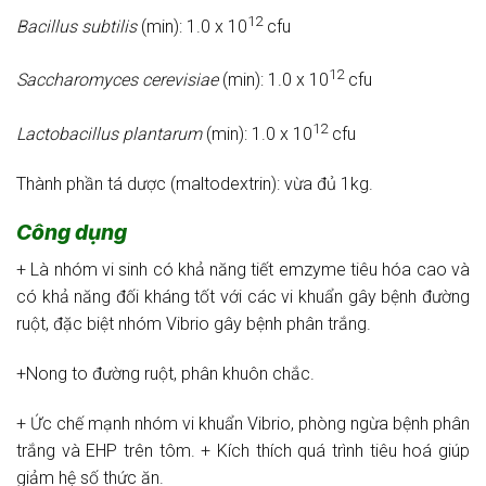
12
Bacillus subtilis
(min): 1.0 x 10
cfu
12
Saccharomyces cerevisiae
(min): 1.0 x 10
cfu
12
Lactobacillus plantarum
(min): 1.0 x 10
cfu
Thành phần tá dược (maltodextrin): vừa đủ 1kg.
Công dụng
+ Là nhóm vi sinh có khả năng tiết emzyme tiêu hóa cao và
có khả năng đối kháng tốt với các vi khuẩn gây bệnh đường
ruột, đặc biệt nhóm Vibrio gây bệnh phân trắng.
+Nong to đường ruột, phân khuôn chắc.
+ Ức chế mạnh nhóm vi khuẩn Vibrio, phòng ngừa bệnh phân
trắng và EHP trên tôm. + Kích thích quá trình tiêu hoá giúp
giảm hệ số thức ăn.