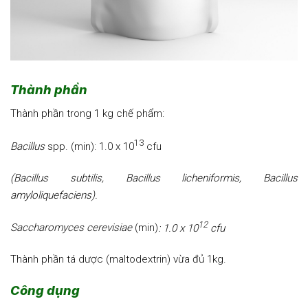
Thành phần
Thành phần trong 1 kg chế phẩm:
13
Bacillus
spp. (min): 1.0 x 10
cfu
(Bacillus subtilis, Bacillus licheniformis,
Bacillus
amyloliquefaciens).
12
Saccharomyces cerevisiae
(min)
: 1.0 x 10
cfu
Thành phần tá dược (maltodextrin) vừa đủ 1kg.
Công dụng