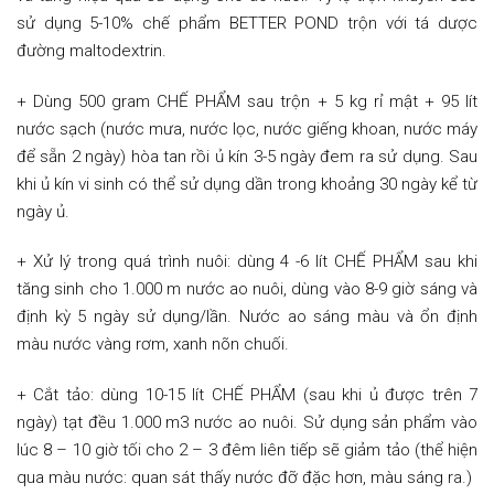
sử dụng 5-10% chế phẩm BETTER POND trộn với tá dược
đường maltodextrin.
+ Dùng 500 gram CHẾ PHẨM sau trộn + 5 kg rỉ mật + 95 lít
nước sạch (nước mưa, nước lọc, nước giếng khoan, nước máy
để sẵn 2 ngày) hòa tan rồi ủ kín 3-5 ngày đem ra sử dụng. Sau
khi ủ kín vi sinh có thể sử dụng dần trong khoảng 30 ngày kể từ
ngày ủ.
+ Xử lý trong quá trình nuôi: dùng 4 -6 lít CHẾ PHẨM sau khi
tăng sinh cho 1.000 m nước ao nuôi, dùng vào 8-9 giờ sáng và
định kỳ 5 ngày sử dụng/lần. Nước ao sáng màu và ổn định
màu nước vàng rơm, xanh nõn chuối.
+ Cắt tảo: dùng 10-15 lít CHẾ PHẨM (sau khi ủ được trên 7
ngày) tạt đều 1.000 m3 nước ao nuôi. Sử dụng sản phẩm vào
lúc 8 – 10 giờ tối cho 2 – 3 đêm liên tiếp sẽ giảm tảo (thể hiện
qua màu nước: quan sát thấy nước đỡ đặc hơn, màu sáng ra.)