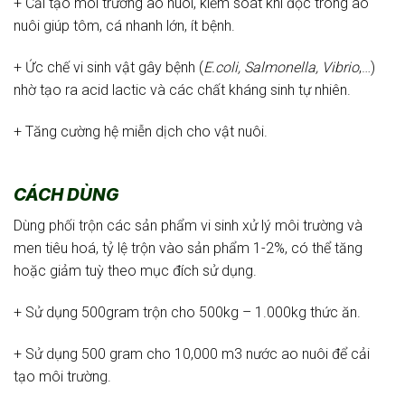
+ Cải tạo môi trường ao nuôi, kiểm soát khi độc trong ao
nuôi giúp tôm, cá nhanh lớn, ít bệnh.
+ Ức chế vi sinh vật gây bệnh (
E.coli, Salmonella, Vibrio
,…)
nhờ tạo ra acid lactic và các chất kháng sinh tự nhiên.
+ Tăng cường hệ miễn dịch cho vật nuôi.
CÁCH DÙNG
Dùng phối trộn các sản phẩm vi sinh xử lý môi trường và
men tiêu hoá, tỷ lệ trộn vào sản phẩm 1-2%, có thể tăng
hoặc giảm tuỳ theo mục đích sử dụng.
+ Sử dụng 500gram trộn cho 500kg – 1.000kg thức ăn.
+ Sử dụng 500 gram cho 10,000 m3 nước ao nuôi để cải
tạo môi trường.