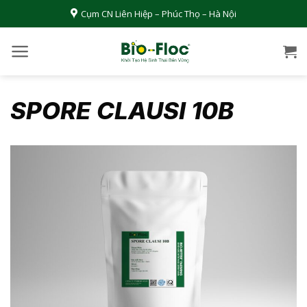
Bỏ
Cụm CN Liên Hiệp – Phúc Thọ – Hà Nội
qua
nội
dung
SPORE CLAUSI 10B