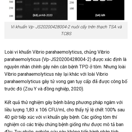
Vi khuẩn Vp- JS20200428004-2 nuôi cấy trên thạch TSA và
TCBS
Loài vi khuẩn Vibrio parahaemolyticus, chủng Vibrio
parahaemolyticus (Vp-JS20200428004-2) được xác định là
nguyên nhân chính gây nên căn bệnh TPD ở tôm. Nhưng loài
Vibrio parahaemolyticus này lại khác với loài Vibrio
parahaemolyticus gây tử vong gan tụy cấp đã được công bố
trước đó (Zou Y và đồng nghiệp, 2020).
Kết quả thử nghiệm gây bệnh bằng phương pháp ngâm với
liều lượng 1,83 x 106 CFU/mL cho thấy tỷ lệ chết 100% sau
40 giờ tiếp xúc với vi khuẩn gây bệnh. Các giống tôm thí
nghiệm có các triệu chứng bệnh giống như được mô tả ban
đầu. Tuy nhiên, nghiên cứu này không tiến hành phân tích