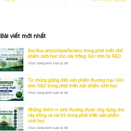
Bài viết mới nhất
Bacillus amyloliquefaciens trong phát triển chế
phẩm sinh học cho cây trồng: Góc nhìn từ R&D
ở
Chức năng bình luận bị tắt
Bacillus
amyloliquefaciens
trong
Từ chủng giống đến sản phẩm thương mại: Góc
phát
nhìn R&D trong phát triển sản phẩm sinh học
triển
ở
Chức năng bình luận bị tắt
chế
Từ
phẩm
chủng
sinh
giống
học
Những nhóm vi sinh thường được ứng dụng cho
đến
cho
cây trồng và vai trò trong phát triển sản phẩm
sản
cây
sinh học
phẩm
trồng:
thương
Góc
ở
Chức năng bình luận bị tắt