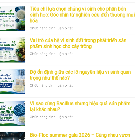
mại:
nhìn
Những
Góc
từ
nhóm
Tiêu chí lựa chọn chủng vi sinh cho phân bón
nhìn
R&D
vi
sinh học: Góc nhìn từ nghiên cứu đến thương mại
R&D
sinh
hóa
trong
thường
phát
ở
Chức năng bình luận bị tắt
được
triển
Tiêu
ứng
sản
chí
dụng
Vai trò của hệ vi sinh đất trong phát triển sản
phẩm
lựa
cho
phẩm sinh học cho cây trồng
sinh
chọn
cây
ở
Chức năng bình luận bị tắt
học
chủng
trồng
Vai
vi
và
trò
sinh
vai
của
cho
trò
Độ ổn định giữa các lô nguyên liệu vi sinh quan
hệ
phân
trong
trọng như thế nào?
vi
bón
phát
ở
Chức năng bình luận bị tắt
sinh
sinh
triển
Độ
đất
học:
sản
ổn
trong
Góc
phẩm
định
phát
nhìn
Vì sao cùng Bacillus nhưng hiệu quả sản phẩm
sinh
giữa
triển
từ
học
lại khác nhau?
các
sản
nghiên
ở
Chức năng bình luận bị tắt
lô
phẩm
cứu
Vì
nguyên
sinh
đến
sao
liệu
học
thương
cùng
vi
cho
Bio-Floc summer gala 2026 – Cùng nhau vươn
mại
Bacillus
sinh
cây
hóa