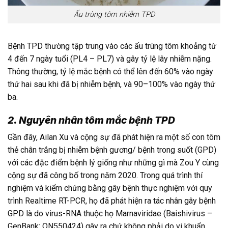
Ấu trùng tôm nhiễm TPD
Bệnh TPD thường tập trung vào các ấu trùng tôm khoảng từ
4 đến 7 ngày tuổi (PL4 – PL7) và gây tỷ lệ lây nhiễm nặng.
Thông thường, tỷ lệ mắc bệnh có thể lên đến 60% vào ngày
thứ hai sau khi đã bị nhiễm bệnh, và 90–100% vào ngày thứ
ba.
2. Nguyên nhân tôm mắc bệnh TPD
Gần đây, Ailan Xu và cộng sự đã phát hiện ra một số con tôm
thẻ chân trắng bị nhiễm bệnh gương/ bệnh trong suốt (GPD)
với các đặc điểm bệnh lý giống như những gì mà Zou Y cùng
cộng sự đã công bố trong năm 2020. Trong quá trình thí
nghiệm và kiểm chứng bằng gây bệnh thực nghiệm với quy
trình Realtime RT-PCR, họ đã phát hiện ra tác nhân gây bệnh
GPD là do virus-RNA thuộc họ Marnaviridae (Baishivirus –
GenBank: ON550424) gây ra chứ không phải do vi khuẩn.