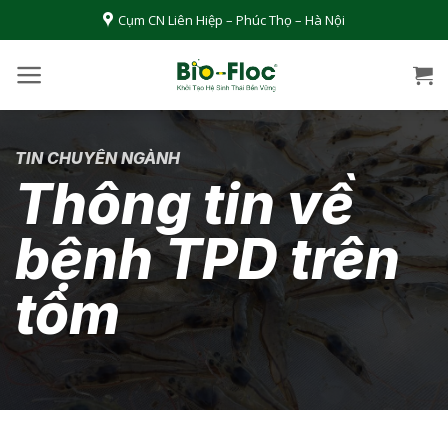
Bỏ
Cụm CN Liên Hiệp – Phúc Thọ – Hà Nội
qua
nội
dung
TIN CHUYÊN NGÀNH
Thông tin về
bệnh TPD trên
tôm