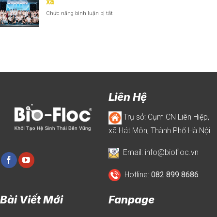
xa
nhưng
quan
trồng
ở
Chức năng bình luận bị tắt
hiệu
trọng
Bio-
quả
như
Floc
sản
thế
summer
phẩm
nào?
gala
lại
2026
khác
–
nhau?
Cùng
nhau
vươn
Liên Hệ
xa
Trụ sở: Cụm CN Liên Hiệp,
xã Hát Môn, Thành Phố Hà Nội
Email: info@biofloc.vn
Hotline:
082 899 8686
Bài Viết Mới
Fanpage