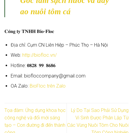
Gốc làm sạch nước và đáy
ao nuôi tôm cá
𝐂𝐨̂𝐧𝐠 𝐭𝐲 𝐓𝐍𝐇𝐇 𝐁𝐢𝐨-𝐅𝐥𝐨𝐜
Địa chỉ: Cụm CN Liên Hiệp – Phúc Thọ – Hà Nội
Web:
http://biofloc.vn/
Hotline: 𝟎𝟖𝟐𝟖. 𝟗𝟗. 𝟖𝟔𝟖𝟔
Email: biofloccompany@gmail.com
OA Zalo:
BioFloc trên Zalo
Tọa đàm: Ứng dụng khoa học
Lý Do Tại Sao Phải Sử Dụng
công nghệ và đổi mới sáng
Vi Sinh Được Phân Lập Từ
tạo – Con đường đi đến thành
Các Vùng Nuôi Tôm Cho Nuôi
công
Tôm Công Nghiệp