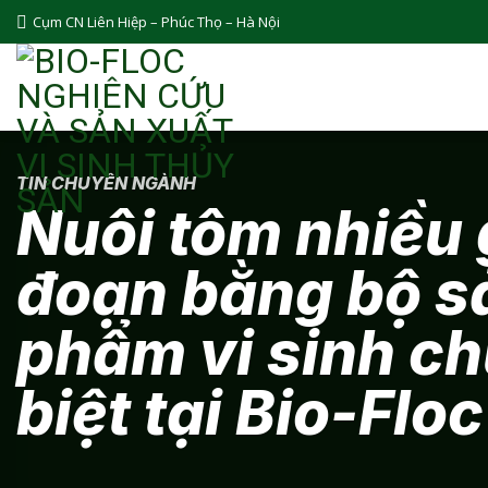
Bỏ
Cụm CN Liên Hiệp – Phúc Thọ – Hà Nội
qua
nội
dung
TIN CHUYÊN NGÀNH
Nuôi tôm nhiều 
đoạn bằng bộ s
phẩm vi sinh c
biệt tại Bio-Floc