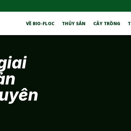
VỀ BIO-FLOC
THỦY SẢN
CÂY TRỒNG
T
giai
ản
huyên