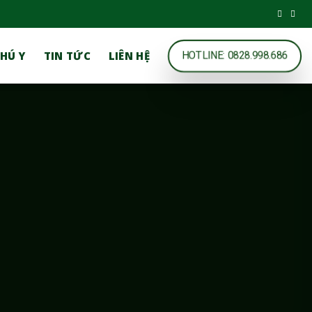
HÚ Y
TIN TỨC
LIÊN HỆ
HOTLINE: 0828.998.686