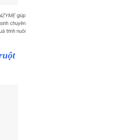
ENZYME
giúp
 sinh chuyên
á trình nuôi
ruột