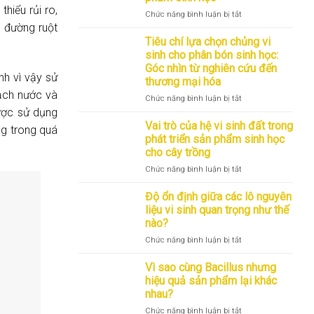
Góc
phẩm
thiểu rủi ro,
nhìn
thương
ở
Chức năng bình luận bị tắt
từ
mại:
Những
e đường ruột
R&D
Góc
nhóm
Tiêu chí lựa chọn chủng vi
nhìn
vi
sinh cho phân bón sinh học:
R&D
sinh
Góc nhìn từ nghiên cứu đến
trong
thường
nh vì vậy sử
thương mại hóa
phát
được
sạch nước và
triển
ứng
ở
Chức năng bình luận bị tắt
sản
dụng
Tiêu
ợc sử dụng
phẩm
cho
chí
Vai trò của hệ vi sinh đất trong
g trong quá
sinh
cây
lựa
phát triển sản phẩm sinh học
học
trồng
chọn
cho cây trồng
và
chủng
vai
ở
Chức năng bình luận bị tắt
vi
trò
Vai
sinh
trong
trò
cho
Độ ổn định giữa các lô nguyên
phát
của
phân
liệu vi sinh quan trọng như thế
triển
hệ
bón
nào?
sản
vi
sinh
ở
Chức năng bình luận bị tắt
phẩm
sinh
học:
Độ
sinh
đất
Góc
ổn
học
trong
nhìn
Vì sao cùng Bacillus nhưng
định
phát
từ
hiệu quả sản phẩm lại khác
giữa
triển
nghiên
nhau?
các
sản
cứu
ở
Chức năng bình luận bị tắt
lô
phẩm
đến