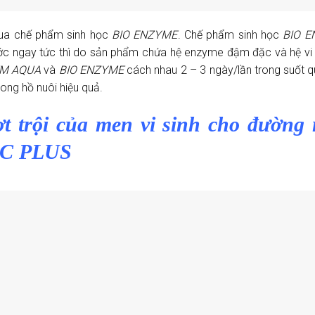
 qua chế phẩm sinh học
BIO ENZYME
. Chế phẩm sinh học
BIO 
ước ngay tức thì do sản phẩm chứa hệ enzyme đậm đặc và hệ vi
M AQUA
và
BIO ENZYME
cách nhau 2 – 3 ngày/lần trong suốt qu
ong hồ nuôi hiệu quả.
t trội của men vi sinh cho đường 
IC PLUS