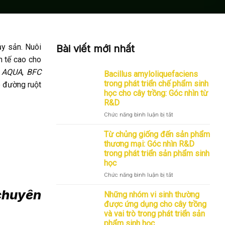
ủy sản. Nuôi
Bài viết mới nhất
h tế cao cho
 AQUA
,
BFC
Bacillus amyloliquefaciens
trong phát triển chế phẩm sinh
e đường ruột
học cho cây trồng: Góc nhìn từ
R&D
ở
Chức năng bình luận bị tắt
Bacillus
amyloliquefaciens
Từ chủng giống đến sản phẩm
trong
thương mại: Góc nhìn R&D
phát
trong phát triển sản phẩm sinh
triển
học
chế
phẩm
ở
Chức năng bình luận bị tắt
sinh
Từ
 chuyên
học
chủng
Những nhóm vi sinh thường
cho
giống
được ứng dụng cho cây trồng
cây
đến
và vai trò trong phát triển sản
trồng:
sản
phẩm sinh học